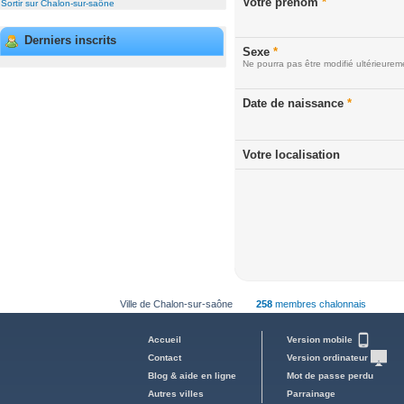
Votre prénom
*
Sortir sur Chalon-sur-saône
Derniers inscrits
Sexe
*
Ne pourra pas être modifié ultérieurem
Date de naissance
*
Votre localisation
Ville de Chalon-sur-saône
258
membres chalonnais
Accueil
Version mobile
Contact
Version ordinateur
Blog & aide en ligne
Mot de passe perdu
Autres villes
Parrainage