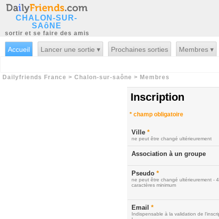
CHALON-SUR-
SAôNE
sortir et se faire des amis
Accueil
Lancer une sortie ▾
Prochaines sorties
Membres ▾
Dailyfriends France
>
Chalon-sur-saône
>
Membres
Inscription
*
champ obligatoire
Ville
*
ne peut être changé ultérieurement
Association à un groupe
Pseudo
*
ne peut être changé ultérieurement - 4
caractères minimum
Email
*
Indispensable à la validation de l'inscri