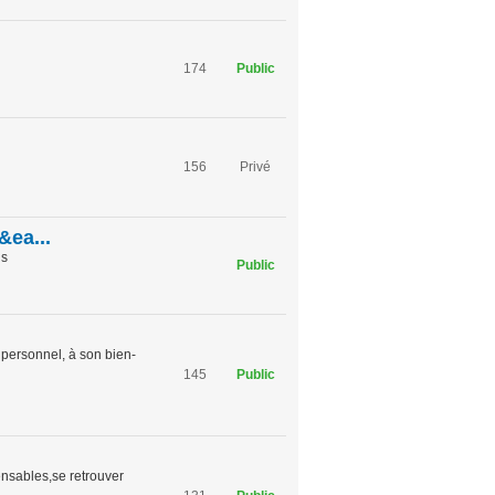
174
Public
156
Privé
&ea...
us
Public
personnel, à son bien-
145
Public
pensables,se retrouver