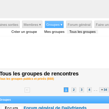
ines sorties
Membres ▾
Groupes ▾
Forum général
Faire un
Créer un groupe
Mes groupes
Tous les groupes
e
Tous les groupes de rencontres
Tous les groupes publics et privés (668)
1
2
3
4
.. ..
34
<
Groupes
Forum général de Dailyfriends