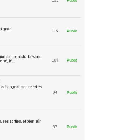
131
Public
rpignan.
115
Public
ue nique, resto, bowling,
109
Public
iné, fé...
!
on échangeait nos recettes
94
Public
 ses sorties, et bien sûr
87
Public