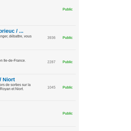
Public
ieuc / ...
nger, débattre, vous
3936
Public
en Ile-de-France.
2287
Public
/ Niort
rs de sorties sur la
1045
Public
Royan et Niort.
Public