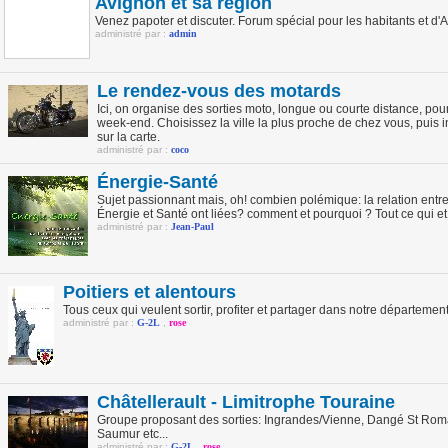
Avignon et sa région
Venez papoter et discuter. Forum spécial pour les habitants et d'A
administré par :
admin
Le rendez-vous des motards
Ici, on organise des sorties moto, longue ou courte distance, po
week-end. Choisissez la ville la plus proche de chez vous, puis i
sur la carte.
administré par :
coco
Énergie-Santé
Sujet passionnant mais, oh! combien polémique: la relation entre 
Énergie et Santé ont liées? comment et pourquoi ? Tout ce qui et 
administré par :
Jean-Paul
Poitiers et alentours
Tous ceux qui veulent sortir, profiter et partager dans notre département.
administré par :
G-2L
,
rose
Châtellerault - Limitrophe Touraine
Groupe proposant des sorties: Ingrandes/Vienne, Dangé St Romai
Saumur etc...
administré par :
G-2L
,
rose