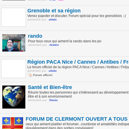
Grenoble et sa région
Venez papoter et discuter. Forum spécial pour les grenoblois ;-)
administré par :
admin
rando
Pour tous ceux qui aiment la rando dans les po
administré par :
chemise
Région PACA Nice / Cannes / Antibes / Fr
Le forum officiel de la région PACA Nice / Cannes / Antibes / Fréj
administré par :
admin
Forum officiel
Santé et Bien-être
Réunir toutes les personnes qui s'intéressent au développement 
être et à son environnement.
administré par :
Denzio
FORUM DE CLERMONT OUVERT A TOUS
ceux qui aiment piailler et forumer...courtoisie et amabilités indis
régulièrement dans des sorties conviviales!