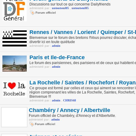
Discussions sur tout ce qui concerne Dailyfriends
administré par :
untoutseul05
,
untoutseul05
Forum officiel
Rennes / Vannes / Lorient / Quimper / St-br
Bienvenue sur le forum des bretons !!Vous pourrez discuter, écha
divertir ici en toute quiétude
administré par :
admin
Paris et Ile-de-France
Le forum des parisiennes, des parisiens et de ceux qui habitent 
administré par :
admin
La Rochelle / Saintes / Rochefort / Royan
Ce groupe est formé par celles et ceux qui aiment se rencontrer lo
région comprenant les villes de La Rochelle, Saintes, Rochefort, 
Bienvenue !!!
administré par :
admin
,
CHRIS68
Chambéry / Annecy / Albertville
Forum officiel de Chambéry, d'Annecy et d'Albertville.
administré par :
admin
Forum officiel