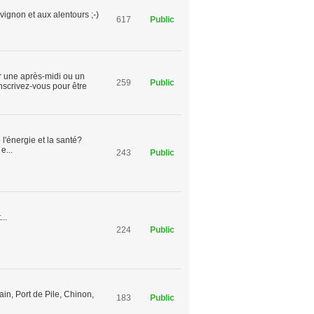
vignon et aux alentours ;-)
617
Public
ur une après-midi ou un
259
Public
nscrivez-vous pour être
l'énergie et la santé?
e...
243
Public
..
224
Public
n, Port de Pile, Chinon,
183
Public