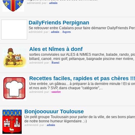
administré par :
admin
DailyFriends Perpignan
Se retrouver entre Catalans pour faire démarrer DailyFriends Pe
administré par :
admin
,
Aspres
Ales et Nîmes à donf
sorties conviviales sur ALES & NIMES marche, balade, rando, piq
billard, canoë, mini golf, pétanque, baignade piscine mer rivière, c
administré par :
Baoui
Recettes faciles, rapides et pas chères !!
Une entrée, un gâteau... à préparer à la dernière minute ! Et si 
et nos avis ? SVP, dans chaque "catégorie",...
administré par :
sourire
Bonjooouuur Toulouse
Un petit groupe Toulousain pour parler de la ville, de ses bons plans,
de notre bonne humeur légendaire. ;-)
administré par :
admin