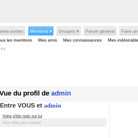
ines sorties
Membres ▾
Groupes ▾
Forum général
Faire un
ous les membres
Mes amis
Mes connaissances
Mes indésirabl
res
Vue du profil de
admin
Entre VOUS et
admin
Votre p'tite note sur lui
Vous n'êtes pas connecté