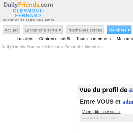
CLERMONT-
FERRAND
sortir et se faire des amis
Accueil
Lancer une sortie ▾
Prochaines sorties
Membres ▾
Localités
Centres d'intérêt
Tous les membres
Mes ami
Dailyfriends France
>
Clermont-Ferrand
>
Membres
Vue du profil de
a
Entre VOUS et
adm
Votre p'tite note sur lui
Vous n'êtes pas connecté