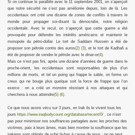
Si on continue le parallèle avec le 11 septembre 2001, on s’aperçoit
que notre sécurité ne s’est pas améliorée depuis, loin de là. Les
occidentaux ont créé une dizaine de zones de conflits à travers le
monde pour propager soi-disant la démocratie, notre religion
occidentale. Avec le recul, on s’aperçoit que cette guerre a été
provoquée pour défendre les intérêts américains et maintenir le
monopole du pétro-dollar. Le tort de Saddam Hussein a été de
proposer son pétrole contre des euros
(2)
(3)
, et le tort de Kadhafi a
été de proposer de vendre le pétrole avec le dinar-or
(4)
.
Mais ce n’est pas fini, après une dizaine d’années de guerre dans le
proche-orient, les occidentaux sont responsables de plus d’un
millions de morts, et tel un poing qui frappe le sable, on forme un
creux qui ne bouge plus quelque soit la force de frappe que l’on
exerce : on a créé un monstre résistant à nos attaques et qui
cherchera à nous atteindre
(5)
(6)
.
Ce que nous avons vécu sur 3 jours, en Irak ils le vivent tous les
jours
https://www.iraqbodycount.org/database/recent/0/
, ce n’est
pas pour minimiser nos souffrances partagées avec les proches des
victimes, paix à leurs âmes, mais bien montrer la souffrance que les
irakiens sont obligés de subir là-bas à cause de nous : on ne peut