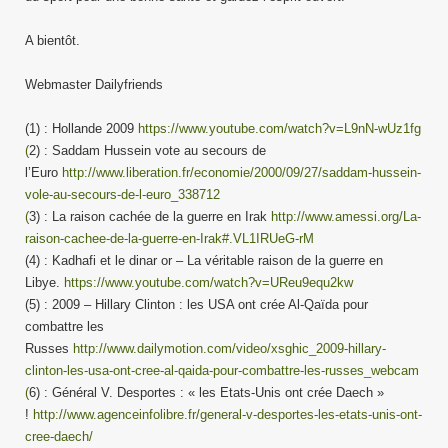
A bientôt.
Webmaster Dailyfriends
(1) : Hollande 2009
https://www.youtube.com/watch?v=L9nN-wUz1fg
(
2) : Saddam Hussein vote au secours de
l’Euro
http://www.liberation.fr/economie/2000/09/27/saddam-hussein-
vole-au-secours-de-l-euro_338712
(
3) : La raison cachée de la guerre en Irak
http://www.amessi.org/La-
raison-cachee-de-la-guerre-en-Irak#.VL1IRUeG-rM
(4) : Kadhafi et le dinar or – La véritable raison de la guerre en
Libye.
https://www.youtube.com/watch?v=UReu9equ2kw
(5) : 2009 – Hillary Clinton : les USA ont crée Al-Qaïda pour
combattre les
Russes
http://www.dailymotion.com/video/xsghic_2009-hillary-
clinton-les-usa-ont-cree-al-qaida-pour-combattre-les-russes_webcam
(
6) : Général V. Desportes : « les Etats-Unis ont crée Daech »
!
http://www.agenceinfolibre.fr/general-v-desportes-les-etats-unis-ont-
cree-daech/