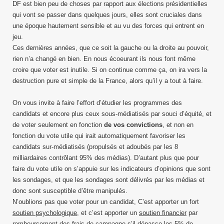
DF est bien peu de choses par rapport aux élections présidentielles
qui vont se passer dans quelques jours, elles sont cruciales dans
une époque hautement sensible et au vu des forces qui entrent en
jeu.
Ces dernières années, que ce soit la gauche ou la droite au pouvoir,
rien n’a changé en bien. En nous écoeurant ils nous font même
croire que voter est inutile. Si on continue comme ça, on ira vers la
destruction pure et simple de la France, alors qu’il y a tout à faire.
On vous invite à faire l’effort d’étudier les programmes des
candidats et encore plus ceux sous-médiatisés par souci d’équité, et
de voter seulement en fonction
de vos convictions
, et non en
fonction du vote utile qui irait automatiquement favoriser les
candidats sur-médiatisés (propulsés et adoubés par les 8
milliardaires contrôlant 95% des médias). D’autant plus que pour
faire du vote utile on s’appuie sur les indicateurs d’opinions que sont
les sondages, et que les sondages sont délivrés par les médias et
donc sont susceptible d’être manipulés.
N’oublions pas que voter pour un candidat, C’est apporter un fort
soutien psychologique
, et c’est apporter un
soutien financier
par
remboursement des frais de campagne s’il dépasse les 5% de