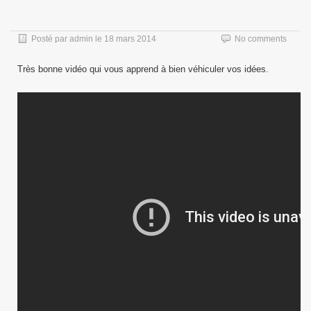
Posté par
admin
le
18 mars 2014
No comments
Très bonne vidéo qui vous apprend à bien véhiculer vos idées.