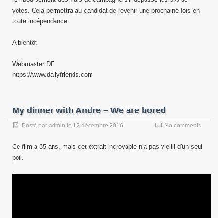
votes. Cela permettra au candidat de revenir une prochaine fois en
toute indépendance.
A bientôt
Webmaster DF
https://www.dailyfriends.com
My dinner with Andre – We are bored
Posté par
admin
le
12 décembre 2016
No comments
Ce film a 35 ans, mais cet extrait incroyable n’a pas vieilli d’un seul
poil.