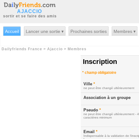
AJACCIO
sortir et se faire des amis
Accueil
Lancer une sortie ▾
Prochaines sorties
Membres ▾
Dailyfriends France
>
Ajaccio
>
Membres
Inscription
*
champ obligatoire
Ville
*
ne peut être changé ultérieurement
Association à un groupe
Pseudo
*
ne peut être changé ultérieurement - 4
caractères minimum
Email
*
Indispensable à la validation de l'inscri