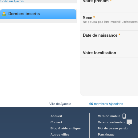
Votre prénom
*
Sortir sur Ajaccio
Derniers inscrits
Sexe
*
Ne pourra pas être modifié ultérieurem
Date de naissance
*
Votre localisation
Ville de Ajaccio
66
membres Ajacciens
Accueil
Version mobile
Contact
Version ordinateur
Blog & aide en ligne
Mot de passe perdu
Autres villes
Parrainage