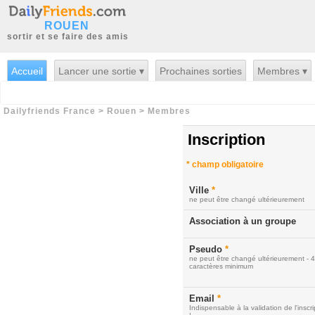
ROUEN
sortir et se faire des amis
Accueil
Lancer une sortie ▾
Prochaines sorties
Membres ▾
Dailyfriends France
>
Rouen
>
Membres
Inscription
*
champ obligatoire
Ville
*
ne peut être changé ultérieurement
Association à un groupe
Pseudo
*
ne peut être changé ultérieurement - 4
caractères minimum
Email
*
Indispensable à la validation de l'inscri