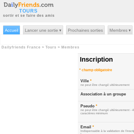
TOURS
sortir et se faire des amis
Accueil
Lancer une sortie ▾
Prochaines sorties
Membres ▾
Dailyfriends France
>
Tours
>
Membres
Inscription
*
champ obligatoire
Ville
*
ne peut être changé ultérieurement
Association à un groupe
Pseudo
*
ne peut être changé ultérieurement - 4
caractères minimum
Email
*
Indispensable à la validation de l'inscri