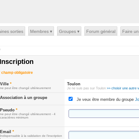
ines sorties
Membres ▾
Groupes ▾
Forum général
Faire un
s
Inscription
*
champ obligatoire
Ville
*
Toulon
ne peut être changé ultérieurement
Je ne suis pas sur Toulon
>> choisir une autre vi
Association à un groupe
Je veux être membre du groupe
Jo
Pseudo
*
ne peut être changé ultérieurement - 4
caractères minimum
Email
*
Indispensable à la validation de l'inscription