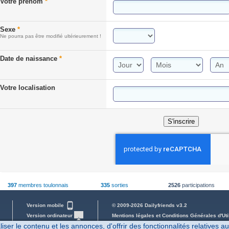
Votre prénom
*
Sexe
*
Ne pourra pas être modifié ultérieurement !
Date de naissance
*
Votre localisation
S'inscrire
397
membres toulonnais
335
sorties
2526
participations
Version mobile
© 2009-2026 Dailyfriends v3.2
Version ordinateur
Mentions légales et Conditions Générales d'Uti
er le contenu et les annonces, d'offrir des fonctionnalités relatives a
Mot de passe perdu
08/08/2026 00:41