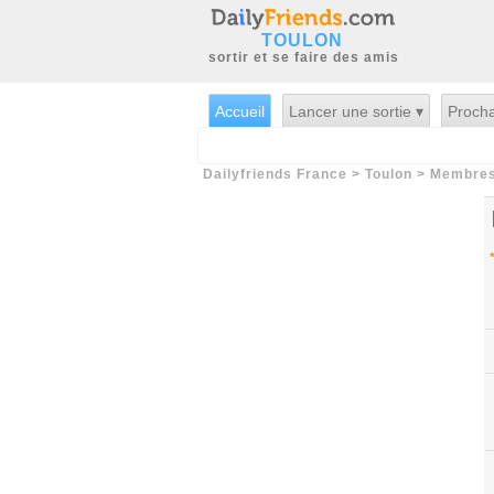
TOULON
sortir et se faire des amis
Accueil
Lancer une sortie ▾
Procha
Dailyfriends France
>
Toulon
>
Membre