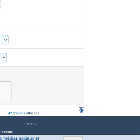
42 groupes
attachés
0.1031 s
lisations
ux médias sociaux et