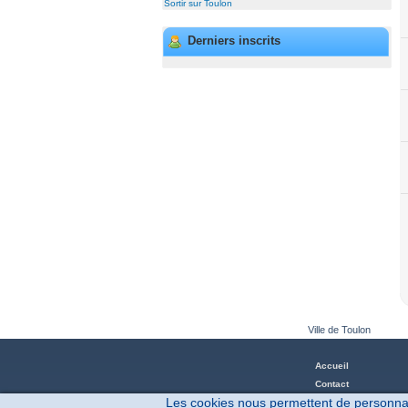
Sortir sur Toulon
Derniers inscrits
Ville de Toulon
Accueil
Contact
Les cookies nous permettent de personnalis
Blog & aide en ligne