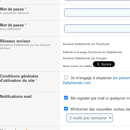
!
Mot de passe
*
4 caractères minimum
Mot de passe
*
pour vérification
Réseaux sociaux
Soutenir Dailyfriends sur Facebook
Soutenez Dailyfriends sur les réseaux
sociaux
Adhérer à la page Facebook de Dailyfriends
Soutenir Dailyfriends sur Google+
Nous suivre sur twitter
Conditions générales
Je m'engage à respecter
les présen
d'utilisation du site
*
Dailyfriends.com
Notifications mail
Me signaler par mail si quelqu'un m
M'informer des nouvelles sorties l