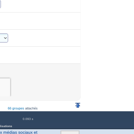
66 groupes
attachés
0.093 s
lisations
ux médias sociaux et