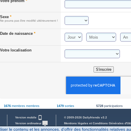
Votre prénom
*
Sexe
*
Ne pourra pas être modifié ultérieurement !
Date de naissance
*
Votre localisation
S'inscrire
1676
membres membres
1479
sorties
5728
participations
Version mobile
© 2009-2026 Dailyfriends v3.2
Version ordinateur
Mentions légales et Conditions Générales d'Uti
er le contenu et les annonces, d'offrir des fonctionnalités relatives a
Mot de passe perdu
07/08/2026 07:43