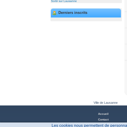
Sortir sur Lausanne
Derniers inscrits
Ville de Lausanne
Accueil
Contact
Les cookies nous permettent de personnalis
Blog & aide en ligne