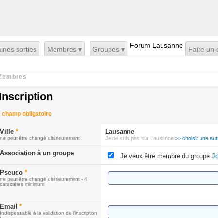
Forum Lausanne
ines sorties
Membres ▾
Groupes ▾
Faire un 
Membres
Inscription
*
champ obligatoire
Ville
*
Lausanne
ne peut être changé ultérieurement
Je ne suis pas sur Lausanne
>> choisir une autr
Association à un groupe
Je veux être membre du groupe
Jo
Pseudo
*
ne peut être changé ultérieurement - 4
caractères minimum
Email
*
Indispensable à la validation de l'inscription