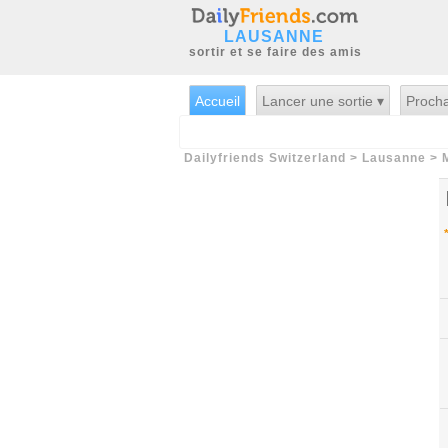
LAUSANNE
sortir et se faire des amis
Accueil
Lancer une sortie ▾
Procha
Dailyfriends Switzerland
>
Lausanne
>