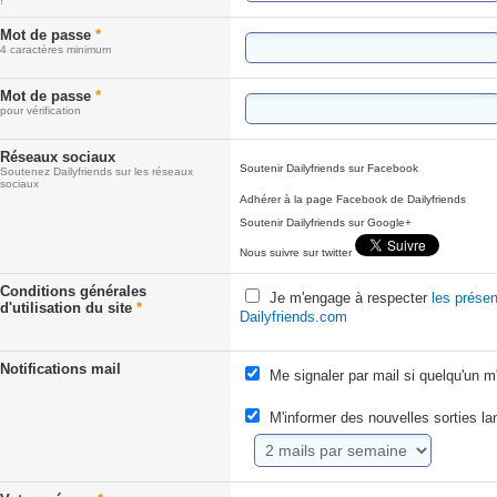
!
Mot de passe
*
4 caractères minimum
Mot de passe
*
pour vérification
Réseaux sociaux
Soutenir Dailyfriends sur Facebook
Soutenez Dailyfriends sur les réseaux
sociaux
Adhérer à la page Facebook de Dailyfriends
Soutenir Dailyfriends sur Google+
Nous suivre sur twitter
Conditions générales
Je m'engage à respecter
les présen
d'utilisation du site
*
Dailyfriends.com
Notifications mail
Me signaler par mail si quelqu'un m
M'informer des nouvelles sorties l