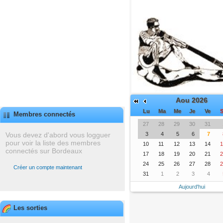
Aou 2026
Lu
Ma
Me
Je
Ve
S
Membres connectés
27
28
29
30
31
Vous devez d'abord vous logguer
3
4
5
6
7
pour voir la liste des membres
10
11
12
13
14
1
connectés sur Bordeaux
17
18
19
20
21
2
24
25
26
27
28
2
Créer un compte maintenant
31
1
2
3
4
Aujourd'hui
Les sorties