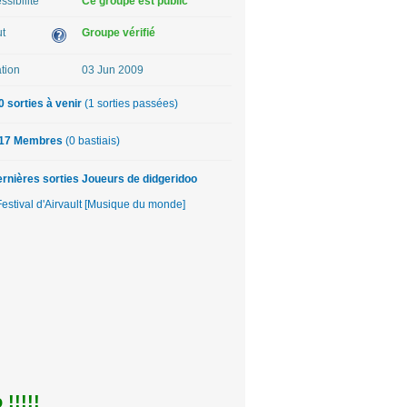
ssibilité
Ce groupe est public
ut
Groupe vérifié
tion
03 Jun 2009
0 sorties à venir
(1 sorties passées)
17 Membres
(0 bastiais)
rnières sorties Joueurs de didgeridoo
estival d'Airvault [Musique du monde]
!!!!!