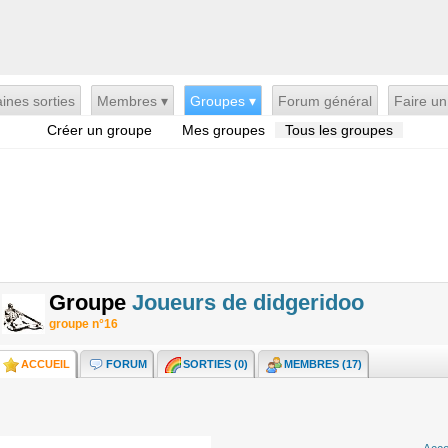
ines sorties
Membres ▾
Groupes ▾
Forum général
Faire un
Créer un groupe
Mes groupes
Tous les groupes
Groupe
Joueurs de didgeridoo
groupe n°16
ACCUEIL
FORUM
SORTIES (
0
)
MEMBRES (17)