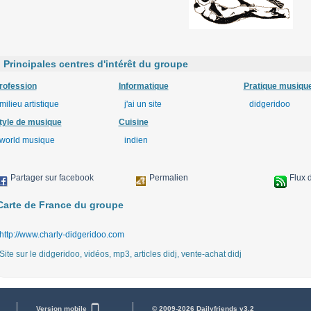
Principales centres d'intérêt du groupe
rofession
Informatique
Pratique musiqu
milieu artistique
j'ai un site
didgeridoo
tyle de musique
Cuisine
world musique
indien
Partager sur facebook
Permalien
Flux 
arte de France du groupe
http://www.charly-didgeridoo.com
Site sur le didgeridoo, vidéos, mp3, articles didj, vente-achat didj
Version mobile
© 2009-2026 Dailyfriends v3.2