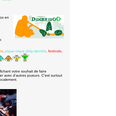
oos en
e
ts
,
pique-nique didg-djembé
,
festivals
,
fichant votre souhait de faire
er avec d'autres joueurs. C'est surtout
localement.