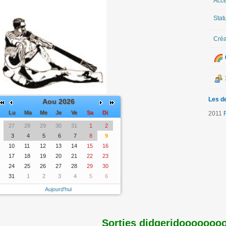
Acce
Stat
Créa
Les de
Aou 2026
Lu
Ma
Me
Je
Ve
Sa
Di
2011
F
27
28
29
30
31
1
2
3
4
5
6
7
8
9
10
11
12
13
14
15
16
17
18
19
20
21
22
23
24
25
26
27
28
29
30
31
1
2
3
4
5
6
Aujourd'hui
Sorties didgeridoooooooo 