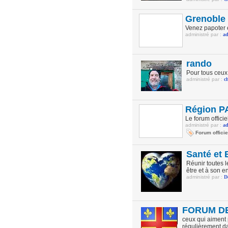
Grenoble 
Venez papoter e
administré par :
a
rando
Pour tous ceux
administré par :
c
Région PA
Le forum offici
administré par :
a
Forum officie
Santé et 
Réunir toutes 
être et à son 
administré par :
D
FORUM D
ceux qui aiment p
régulièrement da