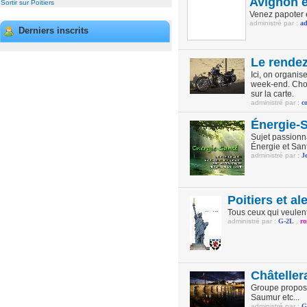
Avignon e
Sortir sur Poitiers
Venez papoter e
administré par :
a
Derniers inscrits
Le rende
Ici, on organis
week-end. Chois
sur la carte.
administré par :
c
Énergie-
Sujet passionna
Énergie et Sant
administré par :
J
Poitiers et al
Tous ceux qui veulent 
administré par :
G-2L
,
ro
Châteller
Groupe proposa
Saumur etc...
administré par :
G