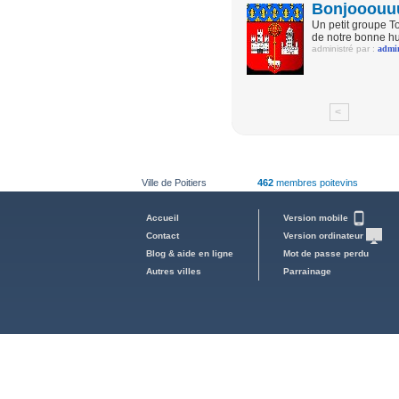
Bonjooouu
Un petit groupe To
de notre bonne hu
administré par :
admi
<
Ville de Poitiers
462
membres poitevins
Accueil
Version mobile
Contact
Version ordinateur
Blog & aide en ligne
Mot de passe perdu
Autres villes
Parrainage