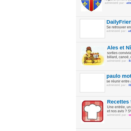
administré par :
ad
DailyFrie
Se retrouver en
administré par :
a
Ales et N
sorties conviv
billard, canoë, 
administré par :
B
paulo mo
se réunir entre
administré par :
A
Recettes 
Une entrée, un 
et nos avis ? S
administré par :
s