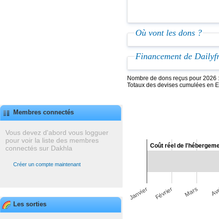
Où vont les dons ?
Financement de Dailyf
Nombre de dons reçus pour 2026 
Totaux des devises cumulées en 
Membres connectés
Vous devez d'abord vous logguer
pour voir la liste des membres
Coût réel de l'hébergem
Coût réel de l'hébergem
connectés sur Dakhla
Créer un compte maintenant
Mars
Janvier
Avr
Février
Les sorties