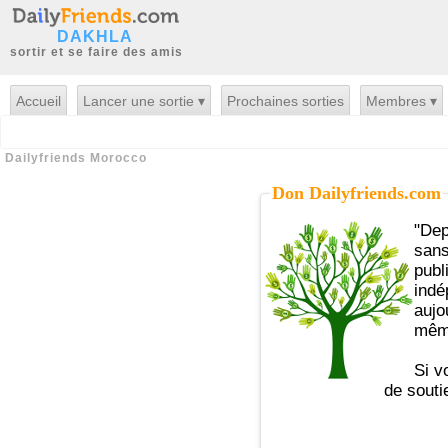
DAKHLA
sortir et se faire des amis
Accueil
Lancer une sortie ▾
Prochaines sorties
Membres ▾
Dailyfriends Morocco
Don Dailyfriends.com
"Depuis plus de 10 ans Dailyfriends vous
sans
publ
indé
aujo
même
Si v
de souti