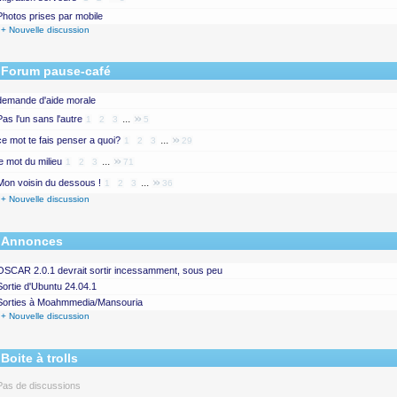
Photos prises par mobile
+ Nouvelle discussion
Forum pause-café
demande d'aide morale
...
Pas l'un sans l'autre
1
2
3
5
...
ce mot te fais penser a quoi?
1
2
3
29
...
le mot du milieu
1
2
3
71
...
Mon voisin du dessous !
1
2
3
36
+ Nouvelle discussion
Annonces
OSCAR 2.0.1 devrait sortir incessamment, sous peu
Sortie d'Ubuntu 24.04.1
Sorties à Moahmmedia/Mansouria
+ Nouvelle discussion
Boite à trolls
Pas de discussions