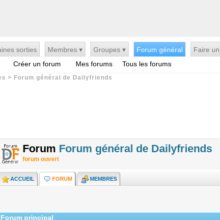
ines sorties
Membres ▾
Groupes ▾
Forum général
Faire un
Créer un forum
Mes forums
Tous les forums
es
>
Forum général de Dailyfriends
Forum
Forum général de Dailyfriends
forum ouvert
ACCUEIL
FORUM
MEMBRES
Forum principal