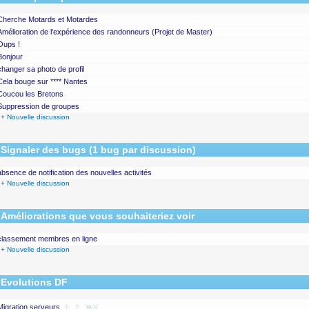
Cherche Motards et Motardes
Amélioration de l'expérience des randonneurs (Projet de Master)
Oups !
Bonjour
changer sa photo de profil
Cela bouge sur **** Nantes
Coucou les Bretons
Suppression de groupes
+ Nouvelle discussion
Signaler des bugs (1 bug par discussion)
absence de notification des nouvelles activités
+ Nouvelle discussion
Améliorations que vous souhaiteriez voir
classement membres en ligne
+ Nouvelle discussion
Evolutions DF
Migration serveurs
1
2
3