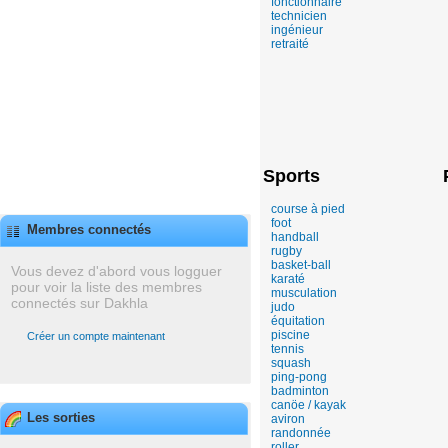
fonctionnaire
technicien
ingénieur
retraité
Sports
course à pied
foot
Membres connectés
handball
rugby
basket-ball
Vous devez d'abord vous logguer
karaté
pour voir la liste des membres
musculation
connectés sur Dakhla
judo
équitation
piscine
Créer un compte maintenant
tennis
squash
ping-pong
badminton
canöe / kayak
Les sorties
aviron
randonnée
roller