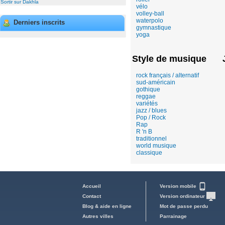
Sortir sur Dakhla
vélo
volley-ball
waterpolo
Derniers inscrits
gymnastique
yoga
Style de musique
rock français / alternatif
sud-américain
gothique
reggae
variétés
jazz / blues
Pop / Rock
Rap
R 'n B
traditionnel
world musique
classique
Accueil
Version mobile
Contact
Version ordinateur
Blog & aide en ligne
Mot de passe perdu
Autres villes
Parrainage