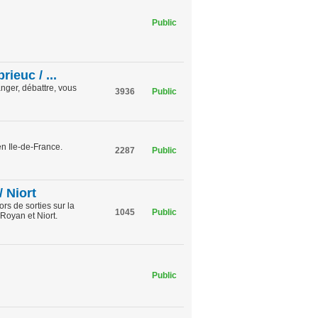
Public
ieuc / ...
nger, débattre, vous
3936
Public
en Ile-de-France.
2287
Public
/ Niort
rs de sorties sur la
1045
Public
Royan et Niort.
Public