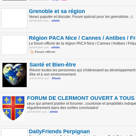
Grenoble et sa région
Venez papoter et discuter. Forum spécial pour les grenoblois ;-)
administré par :
admin
Région PACA Nice / Cannes / Antibes / Fr
Le forum officiel de la région PACA Nice / Cannes / Antibes / Fréj
administré par :
admin
Forum officiel
Santé et Bien-être
Réunir toutes les personnes qui s'intéressent au développement 
être et à son environnement.
administré par :
Denzio
FORUM DE CLERMONT OUVERT A TOUS
ceux qui aiment piailler et forumer...courtoisie et amabilités indis
régulièrement dans des sorties conviviales!
administré par :
admin
DailyFriends Perpignan