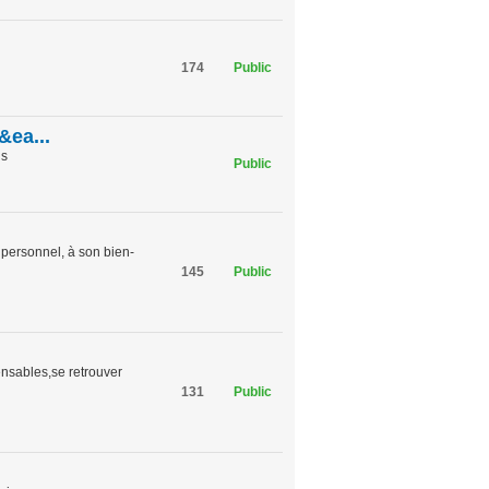
174
Public
&ea...
us
Public
personnel, à son bien-
145
Public
pensables,se retrouver
131
Public