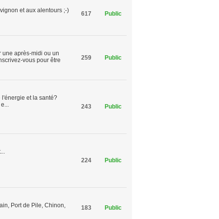
vignon et aux alentours ;-)
617
Public
ur une après-midi ou un
259
Public
nscrivez-vous pour être
l'énergie et la santé?
e...
243
Public
..
224
Public
n, Port de Pile, Chinon,
183
Public