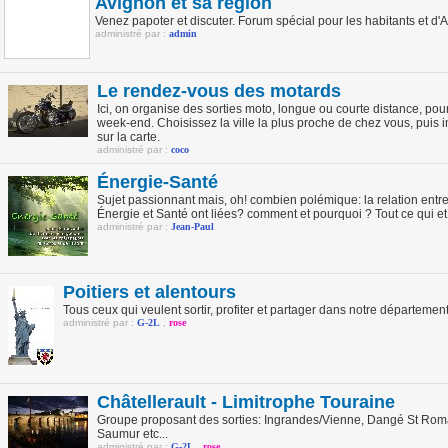
Avignon et sa région
Venez papoter et discuter. Forum spécial pour les habitants et d'A
administré par :
admin
Le rendez-vous des motards
Ici, on organise des sorties moto, longue ou courte distance, po
week-end. Choisissez la ville la plus proche de chez vous, puis i
sur la carte.
administré par :
coco
Énergie-Santé
Sujet passionnant mais, oh! combien polémique: la relation entre 
Énergie et Santé ont liées? comment et pourquoi ? Tout ce qui et 
administré par :
Jean-Paul
Poitiers et alentours
Tous ceux qui veulent sortir, profiter et partager dans notre département.
administré par :
G-2L
,
rose
Châtellerault - Limitrophe Touraine
Groupe proposant des sorties: Ingrandes/Vienne, Dangé St Romai
Saumur etc...
administré par :
G-2L
,
rose