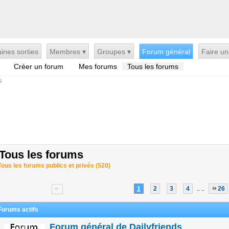
ines sorties
Membres ▾
Groupes ▾
Forum général
Faire un
Créer un forum
Mes forums
Tous les forums
s
Tous les forums
Tous les forums publics et privés
(520)
1
2
3
4
.. ..
26
<
Forums actifs
Forum général de Dailyfriends