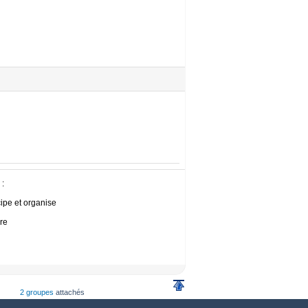
:
cipe et organise
re
2 groupes
attachés