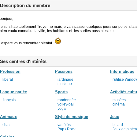
Description du membre
bonjour,
je suis habituellement Troyenne mais je vais passer quelques jours sur poitiers la 
bien voulu connaitre la ville, les habitants et les sorties possibles etc...
j'espere vous rencontrer bientot...
Ses centres d'intérêts
Profession
Passions
Informatique
libéral
jardinage
j'utilise Windo
musique
Langue parlée
Sports
Activités cultu
français
randonnée
musées
volley-ball
cinéma
yoga
Animaux
Style de musique
Jeux
chats
variétés
billard
Pop / Rock
Jeux de plate