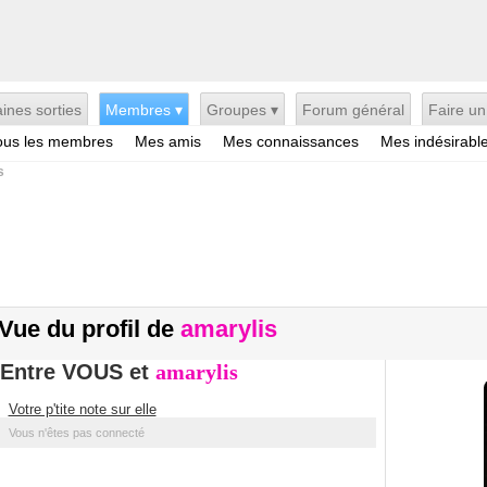
ines sorties
Membres ▾
Groupes ▾
Forum général
Faire un
ous les membres
Mes amis
Mes connaissances
Mes indésirabl
s
Vue du profil de
amarylis
Entre VOUS et
amarylis
Votre p'tite note sur elle
Vous n'êtes pas connecté