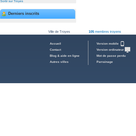
Sortir sur Troyes
Derniers inscrits
Ville de Troyes
105
membres troyens
Accueil
Version mobile
Contact
Version ordinateur
Blog & aide en ligne
Mot de passe perdu
Autres villes
Parrainage