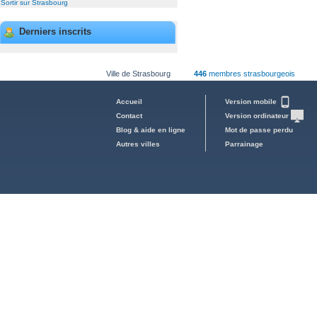
Sortir sur Strasbourg
Derniers inscrits
Ville de Strasbourg
446
membres strasbourgeois
Accueil
Version mobile
Contact
Version ordinateur
Blog & aide en ligne
Mot de passe perdu
Autres villes
Parrainage