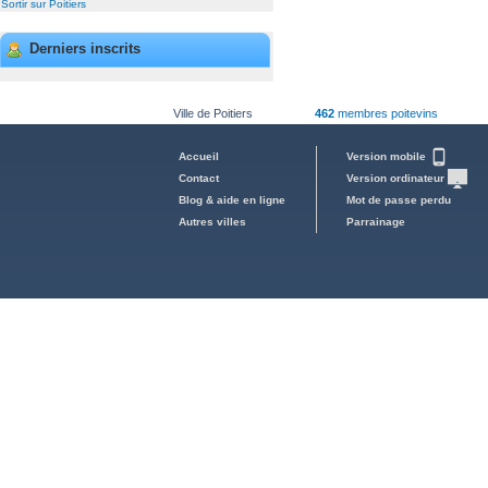
Sortir sur Poitiers
Derniers inscrits
Ville de Poitiers
462
membres poitevins
Accueil
Version mobile
Contact
Version ordinateur
Blog & aide en ligne
Mot de passe perdu
Autres villes
Parrainage