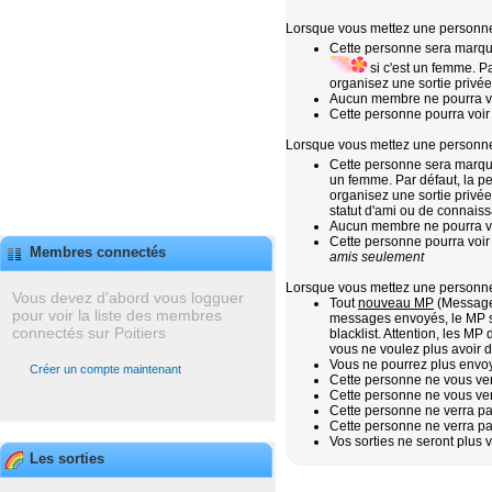
Lorsque vous mettez une personne 
Cette personne sera marqué
si c'est un femme. Pa
organisez une sortie privé
Aucun membre ne pourra voi
Cette personne pourra voir
Lorsque vous mettez une personne 
Cette personne sera marqu
un femme. Par défaut, la p
organisez une sortie privée
statut d'ami ou de connais
Aucun membre ne pourra voi
Cette personne pourra voir
Membres connectés
amis seulement
Lorsque vous mettez une personne 
Vous devez d'abord vous logguer
Tout
nouveau MP
(Message 
pour voir la liste des membres
messages envoyés, le MP
connectés sur Poitiers
blacklist. Attention, les M
vous ne voulez plus avoir 
Vous ne pourrez plus envo
Créer un compte maintenant
Cette personne ne vous ver
Cette personne ne vous verr
Cette personne ne verra pas
Cette personne ne verra pa
Vos sorties ne seront plus 
Les sorties