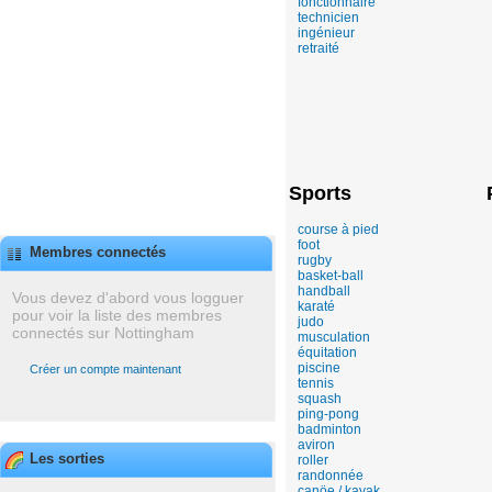
fonctionnaire
technicien
ingénieur
retraité
Sports
course à pied
foot
Membres connectés
rugby
basket-ball
handball
Vous devez d'abord vous logguer
karaté
pour voir la liste des membres
judo
connectés sur Nottingham
musculation
équitation
piscine
Créer un compte maintenant
tennis
squash
ping-pong
badminton
aviron
Les sorties
roller
randonnée
canöe / kayak