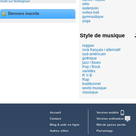
Sortir sur Nottingham
vélo
waterpolo
volley-ball
Derniers inscrits
gymnastique
yoga
Style de musique
reggae
rock français / alternatif
sud-américain
gothique
jazz / blues
Pop / Rock
variétés
R 'n B
Rap
traditionnel
world musique
classique
Accueil
Version mobile
Contact
Version ordinateur
Blog & aide en ligne
Mot de passe perdu
Autres villes
Parrainage