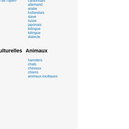
u de l'open-
cantonnais
allemand
arabe
hollandais
slave
russe
japonais
trilingue
bilingue
dialecte
ulturelles
Animaux
hamsters
chats
chevaux
chiens
animaux exotiques