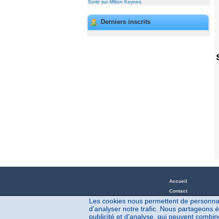
Sortir sur Milton Keynes
Derniers inscrits
Accueil
Contact
Les cookies nous permettent de personnalis
Blog & aide en ligne
d'analyser notre trafic. Nous partageons é
Autres villes
publicité et d'analyse, qui peuvent combine