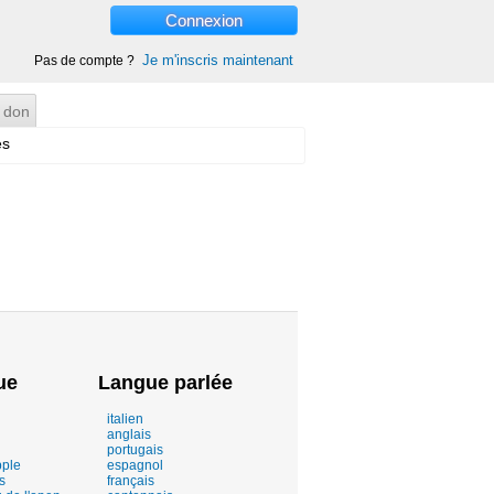
Connexion
Je m'inscris maintenant
Pas de compte ?
 don
es
ue
Langue parlée
italien
anglais
portugais
pple
espagnol
s
français