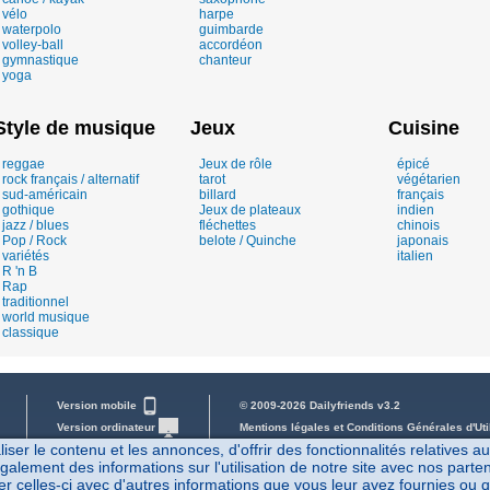
vélo
harpe
waterpolo
guimbarde
volley-ball
accordéon
gymnastique
chanteur
yoga
Style de musique
Jeux
Cuisine
reggae
Jeux de rôle
épicé
rock français / alternatif
tarot
végétarien
sud-américain
billard
français
gothique
Jeux de plateaux
indien
jazz / blues
fléchettes
chinois
Pop / Rock
belote / Quinche
japonais
variétés
italien
R 'n B
Rap
traditionnel
world musique
classique
Version mobile
© 2009-2026 Dailyfriends v3.2
Version ordinateur
Mentions légales et Conditions Générales d'Uti
er le contenu et les annonces, d'offrir des fonctionnalités relatives a
Mot de passe perdu
08/08/2026 01:53
galement des informations sur l'utilisation de notre site avec nos part
Parrainage
r celles-ci avec d'autres informations que vous leur avez fournies ou qu