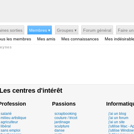
ines sorties
Membres ▾
Groupes ▾
Forum général
Faire un
ous les membres
Mes amis
Mes connaissances
Mes indésirabl
Keynes
Les centres d'intérêt
Profession
Passions
Informatiq
salarié
scrapbooking
j'ai un blog
milieu artistique
couture / tricot
j'ai un forum
agriculteur
jardinage
j'ai un site
libéral
sculpture
j'utilise Mac - A
sans emploi
danse
j'utilise Window