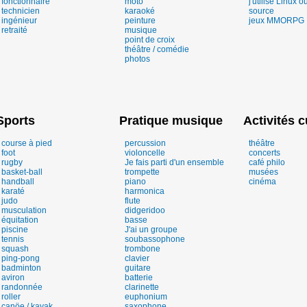
fonctionnaire
moto
j'utilise Linux o
technicien
karaoké
source
ingénieur
peinture
jeux MMORPG
retraité
musique
point de croix
théâtre / comédie
photos
Sports
Pratique musique
Activités c
course à pied
percussion
théâtre
foot
violoncelle
concerts
rugby
Je fais parti d'un ensemble
café philo
basket-ball
trompette
musées
handball
piano
cinéma
karaté
harmonica
judo
flute
musculation
didgeridoo
équitation
basse
piscine
J'ai un groupe
tennis
soubassophone
squash
trombone
ping-pong
clavier
badminton
guitare
aviron
batterie
randonnée
clarinette
roller
euphonium
canöe / kayak
saxophone