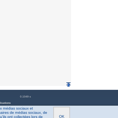
0.1049 s
lisations
ux médias sociaux et
enaires de médias sociaux, de
OK
'ils ont collectées lors de