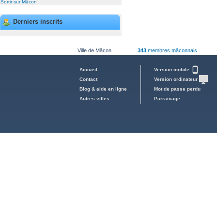
Sortir sur Mâcon
Derniers inscrits
Ville de Mâcon
343
membres mâconnais
Accueil
Version mobile
Contact
Version ordinateur
Blog & aide en ligne
Mot de passe perdu
Autres villes
Parrainage