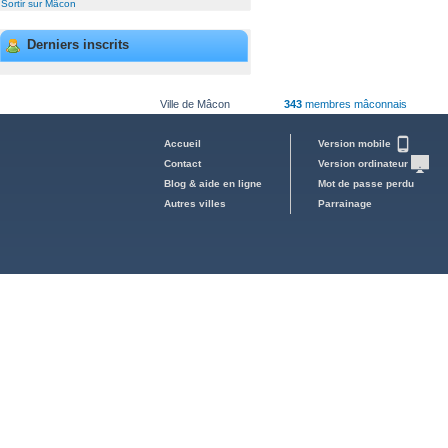
Sortir sur Mâcon
Derniers inscrits
Ville de Mâcon
343
membres mâconnais
Accueil
Version mobile
Contact
Version ordinateur
Blog & aide en ligne
Mot de passe perdu
Autres villes
Parrainage