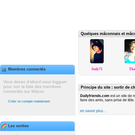
Quelques mâconnais et mâcon
Italy71
Tha
Membres connectés
Vous devez d'abord vous logguer
pour voir la liste des membres
Principe du site : sortir de c
connectés sur Mâcon
Dailyfriends.com
est un site de 
faire des amis, sans prise de tête.
Créer un compte maintenant
en savoir plus...
Les sorties