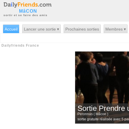
MâCON
sortir et se faire des amis
Accueil
Lancer une sortie ▾
Prochaines sorties
Membres ▾
Dailyfriends France
Sortie Prendre 
Peronnas ( Mâcon )
sortie gratuite réalisée avec 5 pa