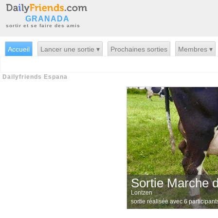
GRANADA
sortir et se faire des amis
Accueil
Lancer une sortie ▾
Prochaines sorties
Membres ▾
Dailyfriends Espana
Sortie Marche 
Lontzen
sortie réalisée avec 6 participant