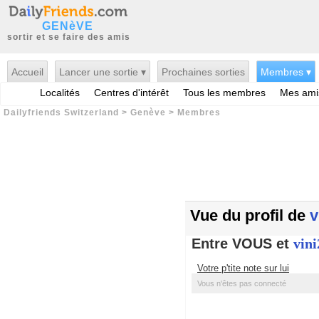
GENèVE
sortir et se faire des amis
Accueil
Lancer une sortie ▾
Prochaines sorties
Membres ▾
Localités
Centres d'intérêt
Tous les membres
Mes ami
Dailyfriends Switzerland
>
Genève
>
Membres
Vue du profil de
v
Entre VOUS et
vini
Votre p'tite note sur lui
Vous n'êtes pas connecté