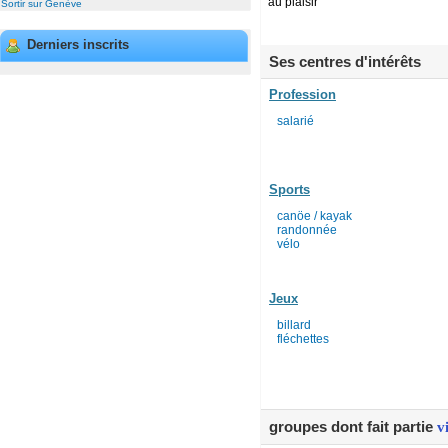
au plaisir
Sortir sur Genève
Derniers inscrits
Ses centres d'intérêts
Profession
salarié
Sports
canöe / kayak
randonnée
vélo
Jeux
billard
fléchettes
groupes dont fait partie
v