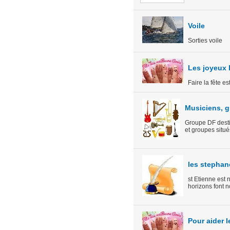
Voile
Sorties voile
Les joyeux l
Faire la fête es
Musiciens, g
Groupe DF destin
et groupes situé
les stephano
st Etienne est 
horizons font n
Pour aider l