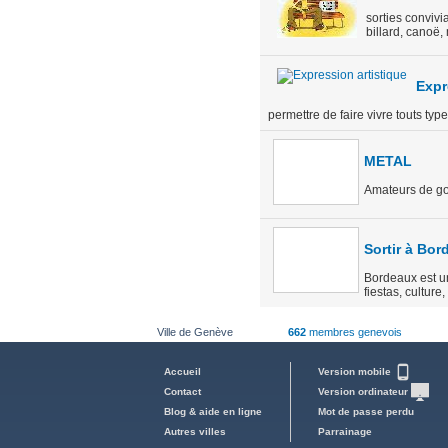
sorties conviv
billard, canoë, 
Expr
permettre de faire vivre touts type
METAL
Amateurs de got
Sortir à Bor
Bordeaux est une
fiestas, culture,
Ville de Genève
662
membres genevois
Accueil
Version mobile
Contact
Version ordinateur
Blog & aide en ligne
Mot de passe perdu
Autres villes
Parrainage