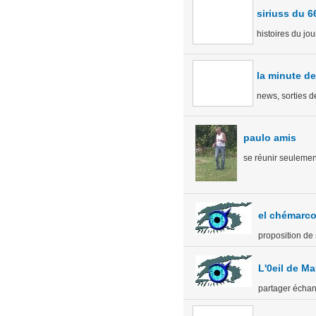
siriuss du 6
histoires du jou
la minute d
news, sorties d
paulo amis
se réunir seulemen
el chémarc
proposition de
L'0eil de M
partager échange