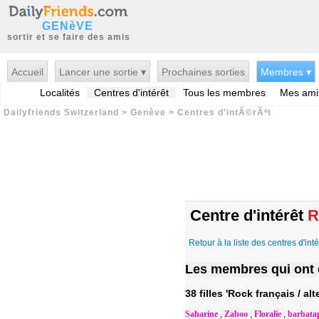
GENèVE
sortir et se faire des amis
Accueil
Lancer une sortie ▾
Prochaines sorties
Membres ▾
Localités
Centres d'intérêt
Tous les membres
Mes ami
Dailyfriends Switzerland
>
Genève
>
Centres d'intÃ©rÃªt
Centre d'intérêt
R
Retour à la liste des centres d'inté
Les membres qui ont c
38 filles 'Rock français / alte
Saharine
,
Zaboo
,
Floralie
,
barbata