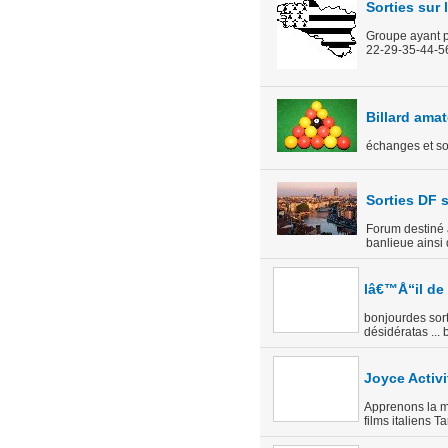
Sorties sur 
Groupe ayant p
22-29-35-44-56.
Billard amat
échanges et sor
Sorties DF 
Forum destiné 
banlieue ainsi
lâ€™Å“il de
bonjourdes sort
désidératas ...
Joyce Activi
Apprenons la ma
films italiens T