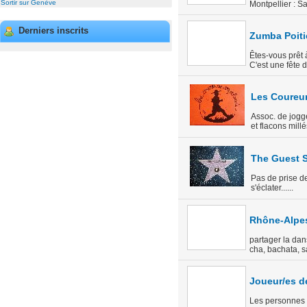
Sortir sur Genève
Montpellier : S
Derniers inscrits
Zumba Poiti
Êtes-vous prêt 
C'est une fête d
Les Coureu
Assoc. de jogge
et flacons mill
The Guest S
Pas de prise de
s'éclater......
Rhône-Alpes
partager la dans
cha, bachata, sa
Joueur/es 
Les personnes q