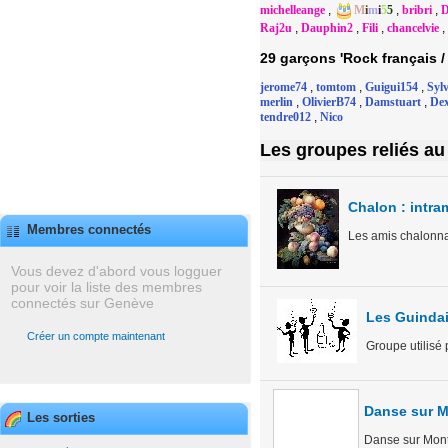
michelleange
,
M
i
m
i
5
5
,
bribri
,
D
Raj2u
,
Dauphin2
,
Fili
,
chancelvie
,
29 garçons 'Rock français / 
jerome74
,
tomtom
,
Guigui154
,
Syl
merlin
,
OlivierB74
,
Damstuart
,
Dex
tendre012
,
Nico
Les groupes reliés au 
Chalon : intr
Membres connectés
Les amis chalonna
Vous devez d'abord vous logguer
pour voir la liste des membres
connectés sur Genève
Les Guindai
Créer un compte maintenant
Groupe utilisé 
Danse sur M
Les sorties
Danse sur Montp