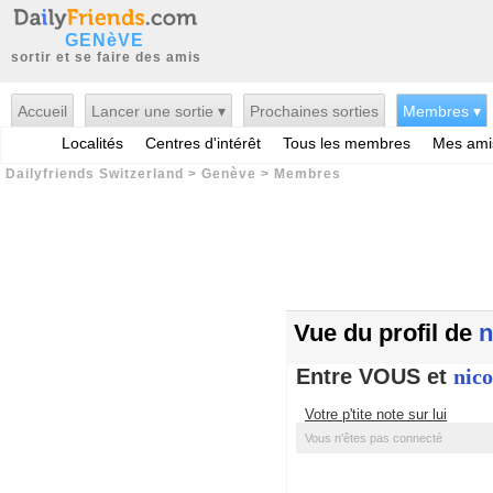
GENèVE
sortir et se faire des amis
Accueil
Lancer une sortie ▾
Prochaines sorties
Membres ▾
Localités
Centres d'intérêt
Tous les membres
Mes ami
Dailyfriends Switzerland
>
Genève
>
Membres
Vue du profil de
n
Entre VOUS et
nic
Votre p'tite note sur lui
Vous n'êtes pas connecté