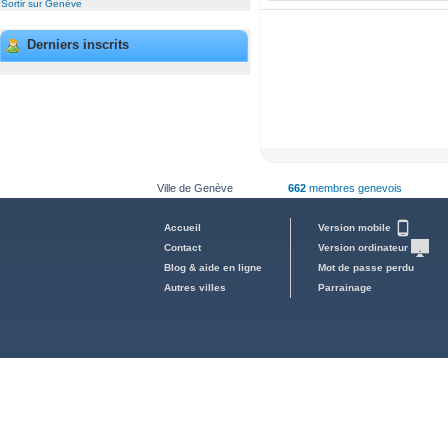
Sortir sur Genève
Derniers inscrits
Ville de Genève
662
membres genevois
Accueil
Version mobile
Contact
Version ordinateur
Blog & aide en ligne
Mot de passe perdu
Autres villes
Parrainage