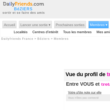
BéZIERS
sortir et se faire des amis
Accueil
Lancer une sortie ▾
Prochaines sorties
Membres ▾
Localités
Centres d'intérêt
Tous les membres
Mes ami
Dailyfriends France
>
Béziers
>
Membres
Vue du profil de
t
Entre VOUS et
tro
Votre p'tite note sur elle
Vous n'êtes pas connecté