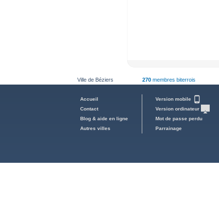
Ville de Béziers
270
membres biterrois
Accueil
Version mobile
Contact
Version ordinateur
Blog & aide en ligne
Mot de passe perdu
Autres villes
Parrainage