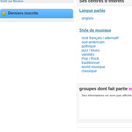
Ses centres d'intérêts
Sortir sur Béziers
Langue parlée
Derniers inscrits
anglais
Style de musique
rock français / alternatif
sud-américain
gothique
jazz / blues
variétés
Pop / Rock
traditionnel
world musique
classique
groupes dont fait partie
t
Ses informations ne sont pas affiché