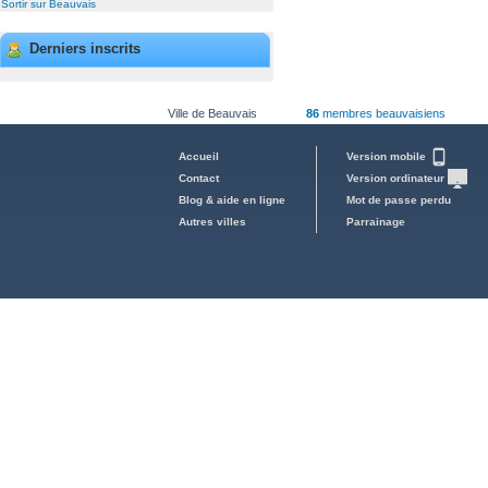
Sortir sur Beauvais
Derniers inscrits
Ville de Beauvais
86
membres beauvaisiens
Accueil
Version mobile
Contact
Version ordinateur
Blog & aide en ligne
Mot de passe perdu
Autres villes
Parrainage