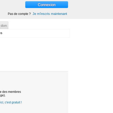
Connexion
Je m'inscris maintenant
Pas de compte ?
 don
es
ste des membres
age).
ci, c'est gratuit !