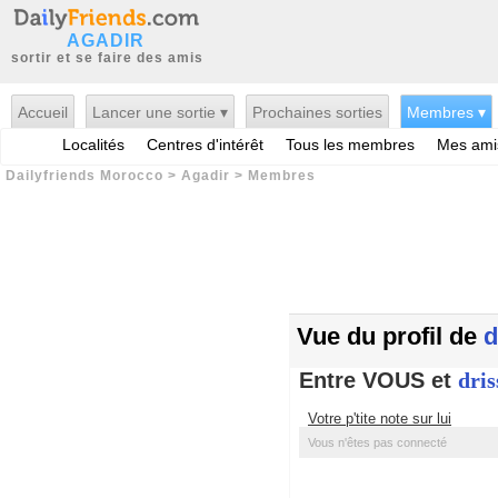
AGADIR
sortir et se faire des amis
Accueil
Lancer une sortie ▾
Prochaines sorties
Membres ▾
Localités
Centres d'intérêt
Tous les membres
Mes ami
Dailyfriends Morocco
>
Agadir
>
Membres
Vue du profil de
d
Entre VOUS et
dris
Votre p'tite note sur lui
Vous n'êtes pas connecté