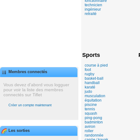
fonctionnaire
technicien
ingénieur
retraité
Sports
course à pied
foot
Membres connectés
rugby
basket-ball
handball
Vous devez d'abord vous logguer
karaté
pour voir la liste des membres
judo
connectés sur Tiflet
musculation
équitation
piscine
Créer un compte maintenant
tennis
squash
ping-pong
badminton
aviron
Les sorties
roller
randonnée
canöe / kayak