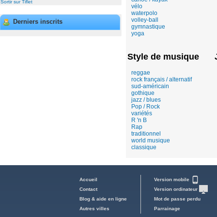
Sortir sur Tiflet
vélo
waterpolo
volley-ball
Derniers inscrits
gymnastique
yoga
Style de musique
reggae
rock français / alternatif
sud-américain
gothique
jazz / blues
Pop / Rock
variétés
R 'n B
Rap
traditionnel
world musique
classique
Accueil
Version mobile
Contact
Version ordinateur
Blog & aide en ligne
Mot de passe perdu
Autres villes
Parrainage