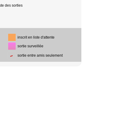
te des sorties
inscrit en liste d'attente
sortie surveillée
sortie entre amis seulement