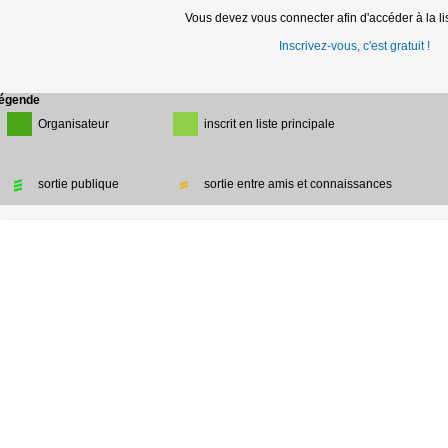
Vous devez vous connecter afin d'accéder à la lis
Inscrivez-vous, c'est gratuit !
égende
Organisateur
inscrit en liste principale
sortie publique
sortie entre amis et connaissances