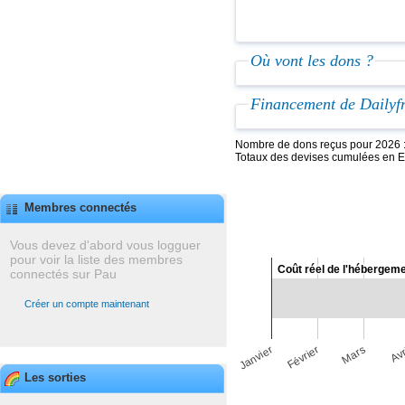
Où vont les dons ?
Financement de Dailyf
Nombre de dons reçus pour 2026 
Totaux des devises cumulées en 
Membres connectés
Vous devez d'abord vous logguer
pour voir la liste des membres
Coût réel de l'hébergem
Coût réel de l'hébergem
connectés sur Pau
Créer un compte maintenant
Mars
Janvier
Avr
Février
Les sorties