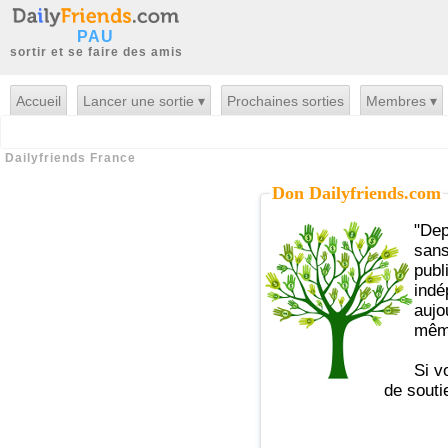
PAU
sortir et se faire des amis
Accueil
Lancer une sortie ▾
Prochaines sorties
Membres ▾
Dailyfriends France
Don Dailyfriends.com
"Depuis plus de 10 ans Dailyfriends vous
sans
publ
indé
aujo
même
Si v
de souti