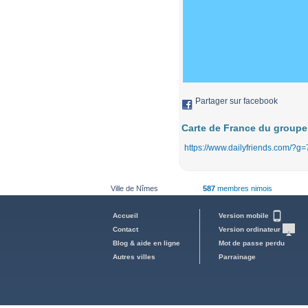
Partager sur facebook
Carte de France du groupe
https://www.dailyfriends.com/?g
Ville de Nîmes
587
membres nimois
Accueil
Version mobile
Contact
Version ordinateur
Blog & aide en ligne
Mot de passe perdu
Autres villes
Parrainage