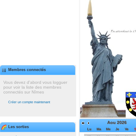
Membres connectés
Vous devez d'abord vous logguer
pour voir la liste des membres
connectés sur Nîmes
Créer un compte maintenant
Aou 2026
Les sorties
Lu
Ma
Me
Je
Ve
S