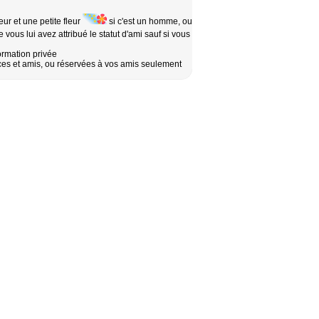
r et une petite fleur
si c'est un homme, ou
ous lui avez attribué le statut d'ami sauf si vous
ormation privée
ces et amis, ou réservées à vos amis seulement