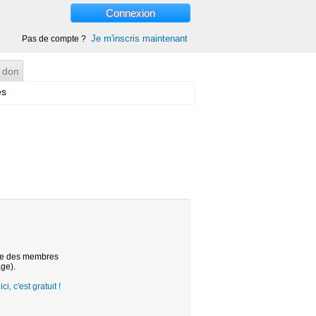
Connexion
Je m'inscris maintenant
Pas de compte ?
 don
es
ste des membres
age).
ci, c'est gratuit !