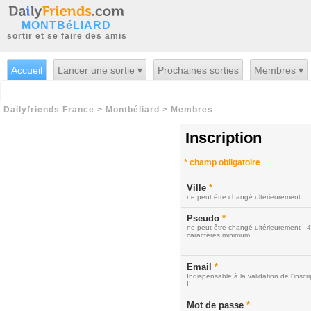
MONTBéLIARD
sortir et se faire des amis
Accueil
Lancer une sortie ▾
Prochaines sorties
Membres ▾
Dailyfriends France
>
Montbéliard
>
Membres
Inscription
*
champ obligatoire
Ville
*
ne peut être changé ultérieurement
Pseudo
*
ne peut être changé ultérieurement - 4
caractères minimum
Email
*
Indispensable à la validation de l'inscri
!
Mot de passe
*