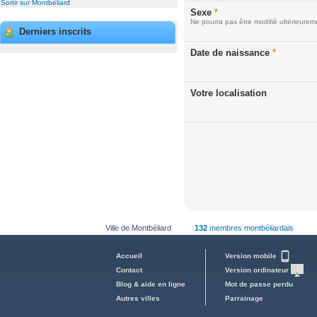
Sortir sur Montbéliard
Sexe
*
Ne pourra pas être modifié ultérieurem
Derniers inscrits
Date de naissance
*
Votre localisation
Ville de Montbéliard
132
membres montbéliardais
Accueil
Version mobile
Contact
Version ordinateur
Blog & aide en ligne
Mot de passe perdu
Autres villes
Parrainage