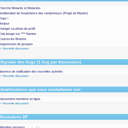
Cherche Motards et Motardes
Amélioration de l'expérience des randonneurs (Projet de Master)
Oups !
Bonjour
changer sa photo de profil
Cela bouge sur **** Nantes
Coucou les Bretons
Suppression de groupes
+ Nouvelle discussion
Signaler des bugs (1 bug par discussion)
absence de notification des nouvelles activités
+ Nouvelle discussion
Améliorations que vous souhaiteriez voir
classement membres en ligne
+ Nouvelle discussion
Evolutions DF
Migration serveurs
1
2
3