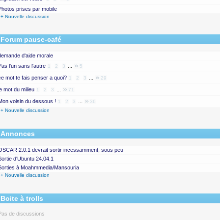
Photos prises par mobile
+ Nouvelle discussion
Forum pause-café
demande d'aide morale
...
Pas l'un sans l'autre
1
2
3
5
...
ce mot te fais penser a quoi?
1
2
3
29
...
le mot du milieu
1
2
3
71
...
Mon voisin du dessous !
1
2
3
36
+ Nouvelle discussion
Annonces
OSCAR 2.0.1 devrait sortir incessamment, sous peu
Sortie d'Ubuntu 24.04.1
Sorties à Moahmmedia/Mansouria
+ Nouvelle discussion
Boite à trolls
Pas de discussions