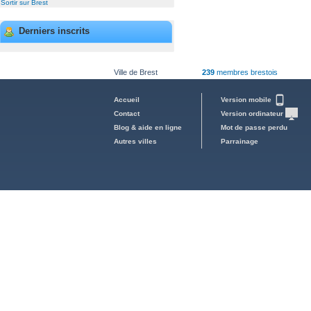
Sortir sur Brest
Derniers inscrits
Ville de Brest
239
membres brestois
Accueil
Version mobile
Contact
Version ordinateur
Blog & aide en ligne
Mot de passe perdu
Autres villes
Parrainage