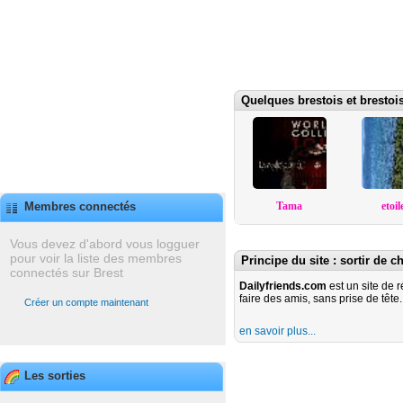
Quelques brestois et brestoi
Tama
etoil
Membres connectés
Vous devez d'abord vous logguer
pour voir la liste des membres
Principe du site : sortir de c
connectés sur Brest
Dailyfriends.com
est un site de 
faire des amis, sans prise de tête.
Créer un compte maintenant
en savoir plus...
Les sorties