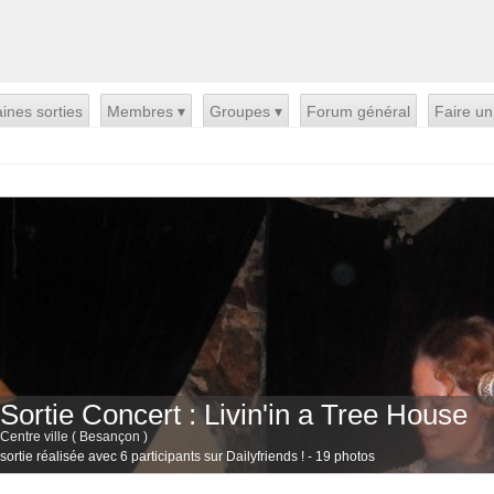
ines sorties
Membres ▾
Groupes ▾
Forum général
Faire un
Sortie Concert : Livin'in a Tree House
Centre ville ( Besançon )
sortie réalisée avec 6 participants sur Dailyfriends ! - 19 photos