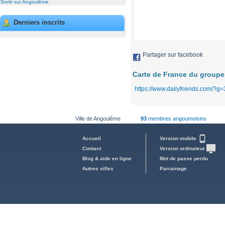
Sortir sur Angoulême
Derniers inscrits
Partager sur facebook
Carte de France du groupe
https://www.dailyfriends.com/?g
Ville de Angoulême
93
membres angoumoisins
Accueil
Version mobile
Contact
Version ordinateur
Blog & aide en ligne
Mot de passe perdu
Autres villes
Parrainage