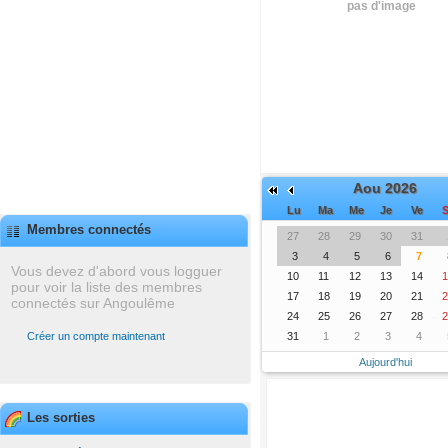
pas d'image
Aou 2026
Lu
Ma
Me
Je
Ve
S
Membres connectés
27
28
29
30
31
3
4
5
6
7
Vous devez d'abord vous logguer
10
11
12
13
14
1
pour voir la liste des membres
17
18
19
20
21
2
connectés sur Angoulême
24
25
26
27
28
2
Créer un compte maintenant
31
1
2
3
4
Aujourd'hui
Les sorties